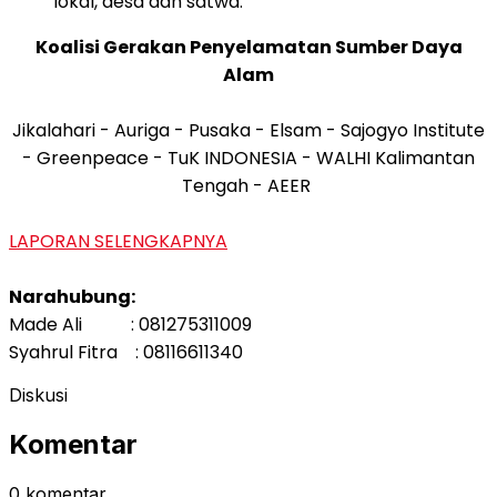
lokal, desa dan satwa.
Koalisi Gerakan Penyelamatan Sumber Daya
Alam
Jikalahari - Auriga - Pusaka - Elsam - Sajogyo Institute
- Greenpeace - TuK INDONESIA - WALHI Kalimantan
Tengah - AEER
LAPORAN SELENGKAPNYA
Narahubung:
Made Ali : 081275311009
Syahrul Fitra : 08116611340
Diskusi
Komentar
0 komentar