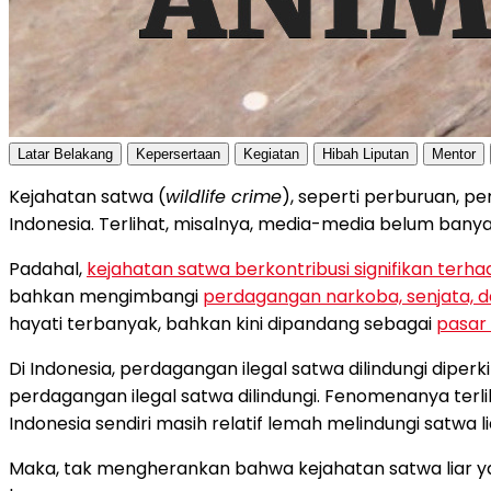
Latar Belakang
Kepersertaan
Kegiatan
Hibah Liputan
Mentor
Kejahatan satwa (
wildlife crime
), seperti perburuan, 
Indonesia. Terlihat, misalnya, media-media belum ban
Padahal,
kejahatan satwa berkontribusi signifikan terh
bahkan mengimbangi
perdagangan narkoba, senjata, 
hayati terbanyak, bahkan kini dipandang sebagai
pasar 
Di Indonesia, perdagangan ilegal satwa dilindungi diperk
perdagangan ilegal satwa dilindungi. Fenomenanya terli
Indonesia sendiri masih relatif lemah melindungi satwa l
Maka, tak mengherankan bahwa kejahatan satwa liar ya