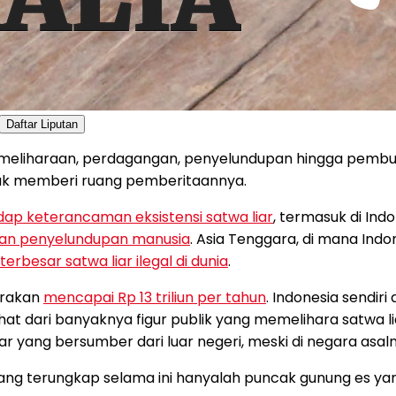
Daftar Liputan
pemeliharaan, perdagangan, penyelundupan hingga pembun
yak memberi ruang pemberitaannya.
adap keterancaman eksistensi satwa liar
, termasuk di Ind
dan penyelundupan manusia
. Asia Tenggara, di mana Ind
terbesar satwa liar ilegal di dunia
.
irakan
mencapai Rp 13 triliun per tahun
. Indonesia sendi
hat dari banyaknya figur publik yang memelihara satwa li
iar yang bersumber dari luar negeri, meski di negara asaln
ng terungkap selama ini hanyalah puncak gunung es yan